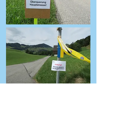
Sicherheit:
Die Strecken sind nicht gesichert.
Die Teilnehmenenden absolvieren
den Schwellbrunner Mountainbike-
Event auf eigenes Risiko. Wir
ersuchen alle einen Velohelm zu
tragen und rücksichtsvoll zu